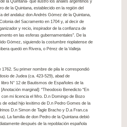
 de la Quintana- que ilustró los anales argentinos y
o de la Quintana, establecido en la región del
a del andaluz don Andrés Gómez de la Quintana,
Colonia del Sacramento en 1704 y, al decir de
nizador y recio, inspirador de la confianza de
camento en las esferas gubernamentales”. De la
lido Gómez, siguiendo la costumbre rioplatense de
bera quedó en Rivera, o Pérez de la Valleja
de 1762. Su primer nombre de pila le correspondió
odosio de Judea (ca. 423-529), abad de
l libro N° 12 de Bautismos de Españoles de la
í: [Anotación marginal]: “Theodosio Benedicto “En
.s con mi licencia el Mro. D.n Domingo de Bozo
s de edad hijo lexitimo de D.n Pedro Gomes de la
adrinos D.n Simon de Tagle Bracho y D.a Fran.ca
a). La familia de don Pedro de la Quintana debió
ediatamente después de la repoblación española