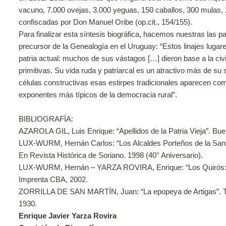
vacuno, 7.000 ovejas, 3.000 yeguas, 150 caballos, 300 mulas, 
confiscadas por Don Manuel Oribe (op.cit., 154/155).
Para finalizar esta síntesis biográfica, hacemos nuestras las pa
precursor de la Genealogía en el Uruguay: “Estos linajes lugare
patria actual: muchos de sus vástagos […] dieron base a la civ
primitivas. Su vida ruda y patriarcal es un atractivo más de su s
células constructivas esas estirpes tradicionales aparecen com
exponentes más típicos de la democracia rural”.
BIBLIOGRAFÍA:
AZAROLA GIL, Luis Enrique: “Apellidos de la Patria Vieja”. Bueno
LUX-WURM, Hernán Carlos: “Los Alcaldes Porteños de la Sant
En Revista Histórica de Soriano. 1998 (40° Aniversario).
LUX-WURM, Hernán – YARZA ROVIRA, Enrique: “Los Quirós: una
Imprenta CBA, 2002.
ZORRILLA DE SAN MARTÍN, Juan: “La epopeya de Artigas”. To
1930.
Enrique Javier Yarza Rovira