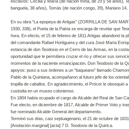
esclavos: Cecilia y María (de nación mina, de 29 y 58 años), T
banguela, 38 años), Tomás (de nación congo, 39), Mariano 14,
En su obra “La epopeya de Artigas” (ZORRILLA DE SAN MAR
1930, 338), el Poeta de la Patria se encarga de revelar que Teo
hora. En efecto, el 15 de febrero de 1811 Artigas abandonó la 
del comandante Rafael Hortiguera y del cura José María Enríqu
estancia de don Teodosio en el Cerro de las Armas, en la costa
oportunidad que le permitiera cruzar el río y ofrecer sus servi
momentos de la naciente emancipación. Don Teodosio de la Quin
apoyos: puso a sus órdenes a un “baqueano” llamado Chamorro
Pablo de la Quintana, acompañaron al futuro jefe de los orien
tropilla de caballos. En agradecimiento, el Prócer le obsequi
custodia en un museo coloniense.
En 1804 había ocupado el cargo de Alcalde del Real de San Ca
Fue electo, en diciembre de 1817, Alcalde de Primer Voto y tra
fue nominado Alcalde General del departamento.
Terminó sus días, casi septuagenario, el 21 de octubre de 1831
[Anotación marginal] [acta] 7 D. Teodosio de la Quint.a.