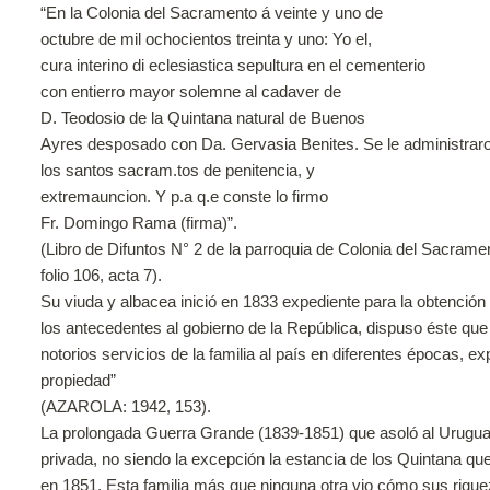
“En la Colonia del Sacramento á veinte y uno de
octubre de mil ochocientos treinta y uno: Yo el,
cura interino di eclesiastica sepultura en el cementerio
con entierro mayor solemne al cadaver de
D. Teodosio de la Quintana natural de Buenos
Ayres desposado con Da. Gervasia Benites. Se le administrar
los santos sacram.tos de penitencia, y
extremauncion. Y p.a q.e conste lo firmo
Fr. Domingo Rama (firma)”.
(Libro de Difuntos N° 2 de la parroquia de Colonia del Sacrame
folio 106, acta 7).
Su viuda y albacea inició en 1833 expediente para la obtención 
los antecedentes al gobierno de la República, dispuso éste que 
notorios servicios de la familia al país en diferentes épocas, e
propiedad”
(AZAROLA: 1942, 153).
La prolongada Guerra Grande (1839-1851) que asoló al Uruguay
privada, no siendo la excepción la estancia de los Quintana que
en 1851. Esta familia más que ninguna otra vio cómo sus riq