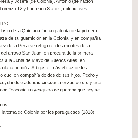
eresa y Josefa (de Colonia), Antonio (de nación
 Lorenzo 12 y Laureano 8 años, colonienses.
TÍN:
dosio de la Quintana fue un patriota de la primera
plaza de su guarnición en la Colonia, y en compañía
ez de la Peña se refugió en los montes de la
 del arroyo San Juan, en procura de la primera
cios a la Junta de Mayo de Buenos Aires, en
tana brindó a Artigas el más eficaz de los
 que, en compañía de dos de sus hijos, Pedro y
tales, dándole además cincuenta onzas de oro y una
ó a don Teodosio un yesquero de guampa que hoy se
rlos.
s la toma de Colonia por los portugueses (1818)
: