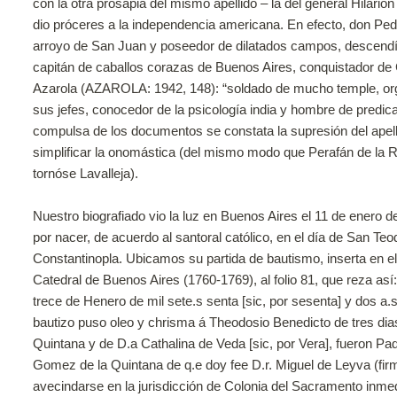
con la otra prosapia del mismo apellido – la del general Hilarión
dio próceres a la independencia americana. En efecto, don Pedr
arroyo de San Juan y poseedor de dilatados campos, descendí
capitán de caballos corazas de Buenos Aires, conquistador de 
Azarola (AZAROLA: 1942, 148): “soldado de mucho temple, orga
sus jefes, conocedor de la psicología india y hombre de predi
compulsa de los documentos se constata la supresión del apel
simplificar la onomástica (del mismo modo que Perafán de la Ri
tornóse Lavalleja).
Nuestro biografiado vio la luz en Buenos Aires el 11 de enero 
por nacer, de acuerdo al santoral católico, en el día de San Te
Constantinopla. Ubicamos su partida de bautismo, inserta en e
Catedral de Buenos Aires (1760-1769), al folio 81, que reza as
trece de Henero de mil sete.s senta [sic, por sesenta] y dos a
bautizo puso oleo y chrisma á Theodosio Benedicto de tres dia
Quintana y de D.a Cathalina de Veda [sic, por Vera], fueron P
Gomez de la Quintana de q.e doy fee D.r. Miguel de Leyva (firm
avecindarse en la jurisdicción de Colonia del Sacramento inm