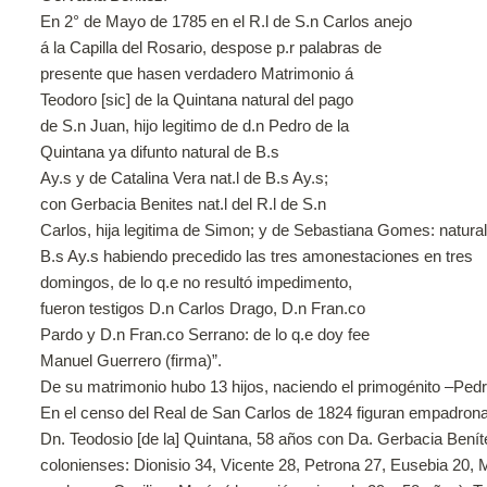
En 2° de Mayo de 1785 en el R.l de S.n Carlos anejo
á la Capilla del Rosario, despose p.r palabras de
presente que hasen verdadero Matrimonio á
Teodoro [sic] de la Quintana natural del pago
de S.n Juan, hijo legitimo de d.n Pedro de la
Quintana ya difunto natural de B.s
Ay.s y de Catalina Vera nat.l de B.s Ay.s;
con Gerbacia Benites nat.l del R.l de S.n
Carlos, hija legitima de Simon; y de Sebastiana Gomes: natura
B.s Ay.s habiendo precedido las tres amonestaciones en tres
domingos, de lo q.e no resultó impedimento,
fueron testigos D.n Carlos Drago, D.n Fran.co
Pardo y D.n Fran.co Serrano: de lo q.e doy fee
Manuel Guerrero (firma)”.
De su matrimonio hubo 13 hijos, naciendo el primogénito –Ped
En el censo del Real de San Carlos de 1824 figuran empadron
Dn. Teodosio [de la] Quintana, 58 años con Da. Gerbacia Beníte
colonienses: Dionisio 34, Vicente 28, Petrona 27, Eusebia 20,