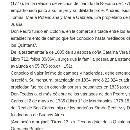
(1777). En la relación de vecinos del partido de Rosario de
empadronado junto a su mujer y su dilatada prole: Andrés, Isid
Tomás, María Potenciana y María Gabriela. Era propietario de
Juana.
Don Pedro fundó en Colonia, en la comarca situada entre los a
establecimiento de campo que fue conocido hasta mediados del
los Quintana”.
De la testamentaría de 1805 de su esposa doña Catalina Vera (
Libro 712, folios 89/96v), surge que la familia poseía una esta
avaluada en $5.785 (op.cit., 151).
Conocido el valor ínfimo de campos y haciendas, debe entender
la región. Su mensura, practicada en 1834, arrojó 22.924 cuadr
propiedad fue recién obtenida por sus ocupantes en 1835 (op.cit
Don Teodosio, el más célebre de los vástagos de don Pedro y 
Carlos el 2 de mayo de 1785 (Libro 1° de Matrimonios 1779-181
del Real de San Carlos, hija de los porteños Simón Benítez y
fundadoras de Buenos Aires.
[Anotación marginal] “Dros. 13 p.s. Teodoro [sic] de la Quintan
Gervacia Benitez.