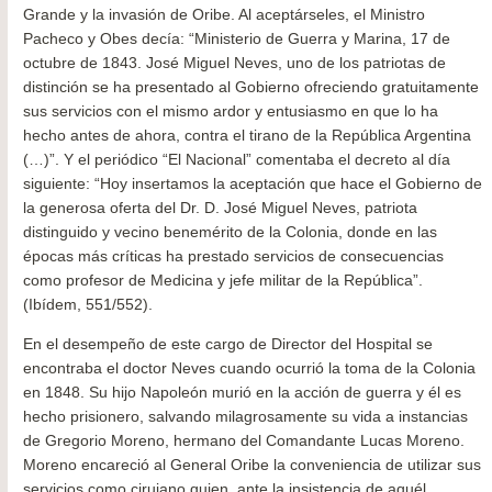
Grande y la invasión de Oribe. Al aceptárseles, el Ministro
Pacheco y Obes decía: “Ministerio de Guerra y Marina, 17 de
octubre de 1843. José Miguel Neves, uno de los patriotas de
distinción se ha presentado al Gobierno ofreciendo gratuitamente
sus servicios con el mismo ardor y entusiasmo en que lo ha
hecho antes de ahora, contra el tirano de la República Argentina
(…)”. Y el periódico “El Nacional” comentaba el decreto al día
siguiente: “Hoy insertamos la aceptación que hace el Gobierno de
la generosa oferta del Dr. D. José Miguel Neves, patriota
distinguido y vecino benemérito de la Colonia, donde en las
épocas más críticas ha prestado servicios de consecuencias
como profesor de Medicina y jefe militar de la República”.
(Ibídem, 551/552).
En el desempeño de este cargo de Director del Hospital se
encontraba el doctor Neves cuando ocurrió la toma de la Colonia
en 1848. Su hijo Napoleón murió en la acción de guerra y él es
hecho prisionero, salvando milagrosamente su vida a instancias
de Gregorio Moreno, hermano del Comandante Lucas Moreno.
Moreno encareció al General Oribe la conveniencia de utilizar sus
servicios como cirujano quien, ante la insistencia de aquél,