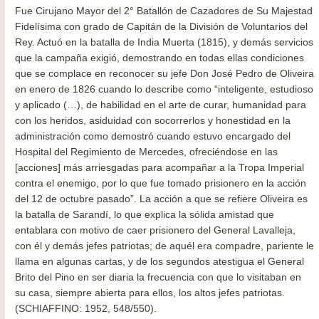
Fue Cirujano Mayor del 2° Batallón de Cazadores de Su Majestad
Fidelísima con grado de Capitán de la División de Voluntarios del
Rey. Actuó en la batalla de India Muerta (1815), y demás servicios
que la campaña exigió, demostrando en todas ellas condiciones
que se complace en reconocer su jefe Don José Pedro de Oliveira
en enero de 1826 cuando lo describe como “inteligente, estudioso
y aplicado (…), de habilidad en el arte de curar, humanidad para
con los heridos, asiduidad con socorrerlos y honestidad en la
administración como demostró cuando estuvo encargado del
Hospital del Regimiento de Mercedes, ofreciéndose en las
[acciones] más arriesgadas para acompañar a la Tropa Imperial
contra el enemigo, por lo que fue tomado prisionero en la acción
del 12 de octubre pasado”. La acción a que se refiere Oliveira es
la batalla de Sarandí, lo que explica la sólida amistad que
entablara con motivo de caer prisionero del General Lavalleja,
con él y demás jefes patriotas; de aquél era compadre, pariente le
llama en algunas cartas, y de los segundos atestigua el General
Brito del Pino en ser diaria la frecuencia con que lo visitaban en
su casa, siempre abierta para ellos, los altos jefes patriotas.
(SCHIAFFINO: 1952, 548/550).