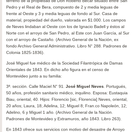
terreno de la propiedad de Don Roberto Becar situado entre San
Pedro y el Real de Bera, compuesto de 2 y media leguas de
frente al Oeste y 3 y media leguas de fondo al Sur. Casa de
material, propiedad del dueño, valorada en $1.000. Los campos
de Neves lindaban al Oeste con los de Ignacio Badell y éstos al
Norte con el arroyo de San Pedro, al Este con Juan García, al Sur
con el arroyo de Castaño. (Archivo General de la Nación, ex
fondo Archivo General Administrativo. Libro N° 288. Padrones de
Colonia 1825-1836).
José Miguel fue médico de la Sociedad Filantrópica de Damas
Orientales de 1843. En dicho año figura en el censo de
Montevideo junto a su familia:
3ª. sección. Calle Maciel N° 91.
José Miguel Neves
. Portugués,
50 años, profesión sanitario médico, inquilino. Esposa: Eustaquia
Biau, oriental, 40. Hijos: Florencio [sic, Florencia] Neves, oriental,
20 años; Laura, 18; Adelina, 12; Miguel 8; Fran.co Napoleón, 12;
Adelino, 6 y Miguel 1 año. (Archivo General de la Nación.
Padrones de Montevideo y Extramuros, año 1843. Libro 263).
En 1843 ofrece sus servicios con motivo del desastre de Arroyo