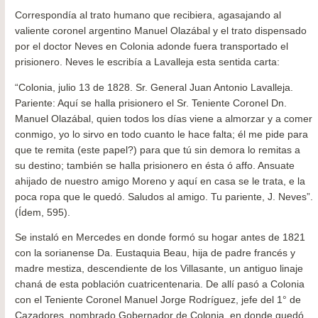
Correspondía al trato humano que recibiera, agasajando al
valiente coronel argentino Manuel Olazábal y el trato dispensado
por el doctor Neves en Colonia adonde fuera transportado el
prisionero. Neves le escribía a Lavalleja esta sentida carta:
“Colonia, julio 13 de 1828. Sr. General Juan Antonio Lavalleja.
Pariente: Aquí se halla prisionero el Sr. Teniente Coronel Dn.
Manuel Olazábal, quien todos los días viene a almorzar y a comer
conmigo, yo lo sirvo en todo cuanto le hace falta; él me pide para
que te remita (este papel?) para que tú sin demora lo remitas a
su destino; también se halla prisionero en ésta ó affo. Ansuate
ahijado de nuestro amigo Moreno y aquí en casa se le trata, e la
poca ropa que le quedó. Saludos al amigo. Tu pariente, J. Neves”.
(Ídem, 595).
Se instaló en Mercedes en donde formó su hogar antes de 1821
con la sorianense Da. Eustaquia Beau, hija de padre francés y
madre mestiza, descendiente de los Villasante, un antiguo linaje
chaná de esta población cuatricentenaria. De allí pasó a Colonia
con el Teniente Coronel Manuel Jorge Rodríguez, jefe del 1° de
Cazadores, nombrado Gobernador de Colonia, en donde quedó