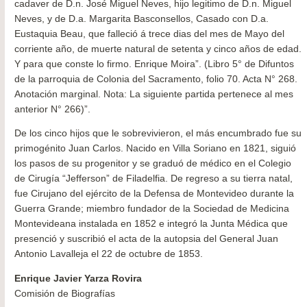
cadaver de D.n. José Miguel Neves, hijo legitimo de D.n. Miguel
Neves, y de D.a. Margarita Basconsellos, Casado con D.a.
Eustaquia Beau, que falleció á trece dias del mes de Mayo del
corriente año, de muerte natural de setenta y cinco años de edad.
Y para que conste lo firmo. Enrique Moira”. (Libro 5° de Difuntos
de la parroquia de Colonia del Sacramento, folio 70. Acta N° 268.
Anotación marginal. Nota: La siguiente partida pertenece al mes
anterior N° 266)”.
De los cinco hijos que le sobrevivieron, el más encumbrado fue su
primogénito Juan Carlos. Nacido en Villa Soriano en 1821, siguió
los pasos de su progenitor y se graduó de médico en el Colegio
de Cirugía “Jefferson” de Filadelfia. De regreso a su tierra natal,
fue Cirujano del ejército de la Defensa de Montevideo durante la
Guerra Grande; miembro fundador de la Sociedad de Medicina
Montevideana instalada en 1852 e integró la Junta Médica que
presenció y suscribió el acta de la autopsia del General Juan
Antonio Lavalleja el 22 de octubre de 1853.
Enrique Javier Yarza Rovira
Comisión de Biografías