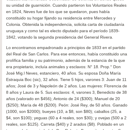
su unidad de guarnición. Cuando partieron los Voluntarios Reales
en 1824, Neves fue de los que se quedaron, pues había
constituido su hogar fijando su residencia entre Mercedes y
Colonia. Obtenida la independencia, solicita carta de ciudadanía
uruguaya y como tal es electo diputado para el período 1839-
1842, votando la segunda presidencia del General Rivera.
Lo encontramos empadronado a principios de 1833 en el partido
del Real de San Carlos. Para ese entonces, había constituido una
prolífica familia y su patrimonio, además de la estancia de la que
era propietario, incluía animales y esclavos: N° 18. Prop.° Don
José Mig.l Neves, estanciero, 40 años. Su esposa Doña María
Estraquia Boc (sic), 32 años. Tiene 5 hijos, varones 3: Juan de 11
años; José de 3 y Napoleón de 2 años. Las mujeres: Florencia de
8 años y Laura de 5. Sus esclavos: 4, varones 3, Benedicto de 38
años (valorado en $456); Antonio de 24 ($300); Manuel de 20
($250); María de 48 ($200). Peón: José Rey, de 50 años. Ganado
(1000, son $2000); bueyes (10, a $8, son $80); caballos (25, a
$4, son $100); yeguas (60 a 4 reales, son $30); y ovejas (500 a 2
reales, son $125). Carreta ($40) y 2 arados ($8). Poblado en un