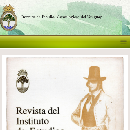
Ir
al
contenido
Instituto de Estudios Genealógicos del Uruguay
Mai
Me